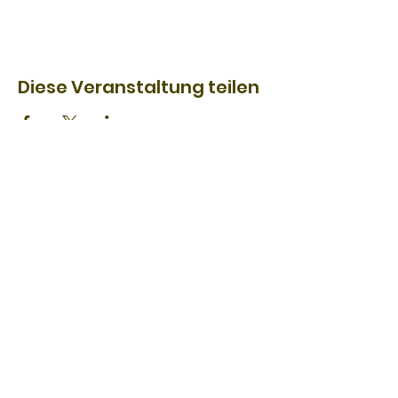
Diese Veranstaltung teilen
KONTAKT INFORMATION
02152 - 53350
info@ctg-tenniskempen.de
Straelener Str. 45
47906 Kempen