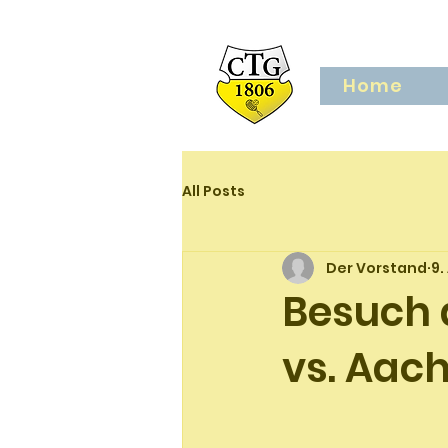
Home
All Posts
Der Vorstand
9.
Besuch 
vs. Aac